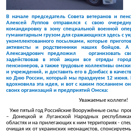
В начале председатель Совета ветеранов и пен
Алексей Луппов отправился с свою очередну
командировку в зону специальной военной опе
гуманитарным грузом для сражающихся здесь с ук
укомплектованного посылками, которые пригото
активисты и родственники наших бойцов. А
Александрович предложил организовать сво
задействовав в этой акции все отряды город
пенсионеров, а также трудовые коллективы омски
и учреждений, и доставить его в Донбасс в каче
ко Дню России, который мы празднуем 12 июня. 
вдохновила эта идея, и вот с каким посланием о
своих организаций и предприятий Омска:
Уважаемые коллеги!
Уже пятый год Российские Вооружённые силы пров
– Донецкой и Луганской Народных республиках
областях и на прилегающих к ним территориях - сп
очищая их от украинских неонацистов, спонсируе