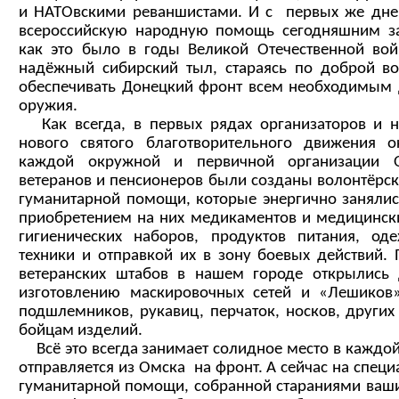
и НАТОвскими реваншистами. И с первых же дне
всероссийскую народную помощь сегодняшним за
как это было в годы Великой Отечественной вой
надёжный сибирский тыл, стараясь по доброй в
обеспечивать Донецкий фронт всем необходимым
оружия.
Как всегда, в первых рядах организаторов и н
нового святого благотворительного движения о
каждой окружной и первичной организации О
ветеранов и пенсионеров были созданы волонтёрс
гуманитарной помощи, которые энергично занялис
приобретением на них медикаментов и медицински
гигиенических наборов, продуктов питания, од
техники и отправкой их в зону боевых действий.
ветеранских штабов в нашем городе открылись 
изготовлению маскировочных сетей и «Лешиков»
подшлемников, рукавиц, перчаток, носков, други
бойцам изделий.
Всё это всегда занимает солидное место в каждой
отправляется из Омска на фронт. А сейчас на спец
гуманитарной помощи, собранной стараниями ваши