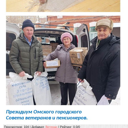
Президиум Омского городского
Совета ветеранов и пенсионеров.
Просмотров
: 104 |
Добавил
:
Ветеран
|
Рейтинг
:
0.0
/
0