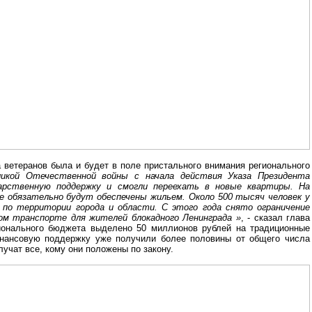
 ветеранов была и будет в поле пристального внимания регионального
ликой Отечественной войны с начала действия Указа Президента
дарственную поддержку и смогли переехать в новые квартиры. На
же обязательно будут обеспечены жильем. Около 500 тысяч человек у
 по территории города и области. С этого года снято ограничение
ком транспорте для жителей блокадного Ленинграда »
, - сказал глава
гионального бюджета выделено 50 миллионов рублей на традиционные
нансовую поддержку уже получили более половины от общего числа
учат все, кому они положены по закону.