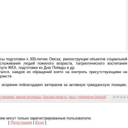
ы подготовки к 300-летию Омска, реконструкции объектов социальной
служивания людей пожилого возраста, патриотического воспитания
уги ЖКХ, подготовки ко Дню Победы и др.
тался, каждое из обращений взято на контроль присутствующими на
домств.
 искренне поблагодарил ветеранов за активную гражданскую позицию,
р Назаров
,
омские ветераны
,
Омская область
,
омск
,
губернатор Омской
ии могут только зарегистрированные пользователи.
[
Регистрация
|
Вход
]