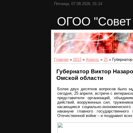
Пятница, 07.08.2026, 01:14
ОГОО "Совет 
Главная
»
2013
»
Апрель
»
25
» Губернатор
Губернатор Виктор Назаро
Омской области
Более двух десятков вопросов было за
сегодня, 25 апреля, встрече с ветеранс
представители организаций, объедин
действий, вооруженных сил, труженико
касающиеся социально-экономического 
накануне главного государственног
Отечественной войне – и поздравил все