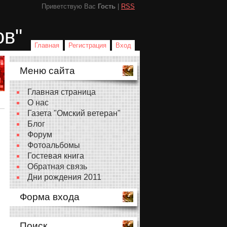
Приветствую Вас
Гость
|
RSS
ов"
Главная
Регистрация
Вход
Меню сайта
Главная страница
О нас
Газета "Омский ветеран"
Блог
Форум
Фотоальбомы
Гостевая книга
Обратная связь
Дни рождения 2011
Форма входа
Поиск