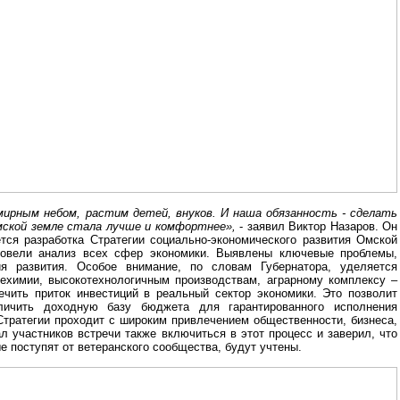
мирным небом, растим детей, внуков. И наша обязанность - сделать
мской земле стала лучше и комфортнее»,
- заявил Виктор Назаров. Он
тся разработка Стратегии социально-экономического развития Омской
ровели анализ всех сфер экономики. Выявлены ключевые проблемы,
ия развития. Особое внимание, по словам Губернатора, уделяется
ехимии, высокотехнологичным производствам, аграрному комплексу –
ечить приток инвестиций в реальный сектор экономики. Это позволит
личить доходную базу бюджета для гарантированного исполнения
тратегии проходит с широким привлечением общественности, бизнеса,
ал участников встречи также включиться в этот процесс и заверил, что
е поступят от ветеранского сообщества, будут учтены.