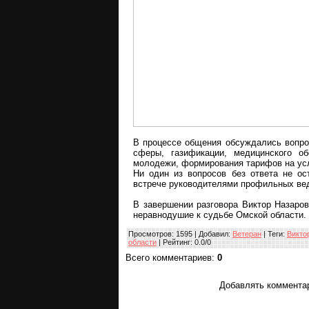
В процессе общения обсуждались вопрос
сферы, газификации, медицинского об
молодежи, формирования тарифов на усл
Ни один из вопросов без ответа не ос
встрече руководителями профильных ве
В завершении разговора Виктор Назаров
неравнодушие к судьбе Омской области.
Просмотров
: 1595 |
Добавил
:
Ветеран
|
Теги
:
Викто
области
|
Рейтинг
:
0.0
/
0
Всего комментариев
:
0
Добавлять комментар