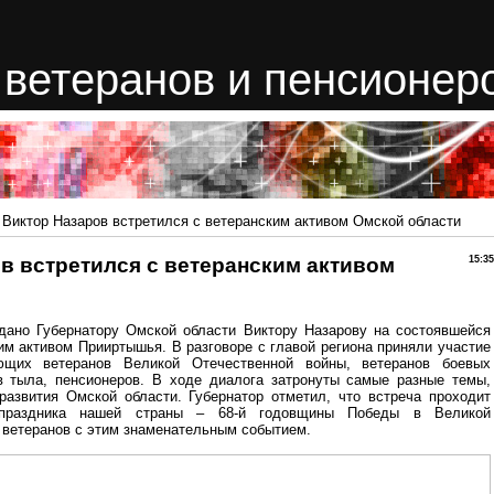
ветеранов и пенсионер
 Виктор Назаров встретился с ветеранским активом Омской области
в встретился с ветеранским активом
15:35
дано Губернатору Омской области Виктору Назарову на состоявшейся
ким активом Прииртышья. В разговоре с главой региона приняли участие
яющих ветеранов Великой Отечественной войны, ветеранов боевых
в тыла, пенсионеров. В ходе диалога затронуты самые разные темы,
развития Омской области. Губернатор отметил, что встреча проходит
о праздника нашей страны – 68-й годовщины Победы в Великой
х ветеранов с этим знаменательным событием.