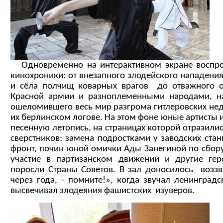
Одновременно на интерактивном экране воспро
кинохроники: от внезапного злодейского нападения
и сёла полчищ коварных врагов до отважного о
Красной армии и разноплеменными народами, н
ошеломившего весь мир разгрома гитлеровских нед
их берлинском логове. На этом фоне юные артисты 
песенную летопись, на страницах которой отразили
сверстников: замена подростками у заводских стан
фронт, почин юной омички Ады Занегиной по сбору
участие в партизанском движении и другие гер
поросли Страны Советов. В зал доносилось воззв
через года, - помните!», когда звучал ленинград
высвечивал злодеяния фашистских изуверов.