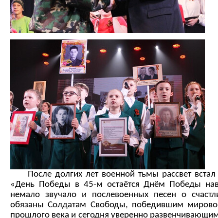
После долгих лет военной тьмы рассвет встал 
«День Победы в 45-м остаётся Днём Победы нав
немало звучало и послевоенных песен о счастл
обязаны Солдатам Свободы, победившим мировое
прошлого века и сегодня уверенно развенчивающи