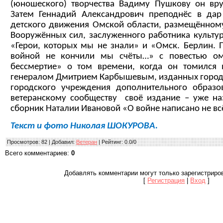
(юношеского) творчества Вадиму Пушкову он вру
Затем Геннадий Александрович преподнёс в да
детского движения Омской области, размещённому
Вооружённых сил, заслуженного работника культу
«Герои, которых мы не знали» и «Омск. Берлин. 
войной не кончили мы счёты…» с повестью ом
бессмертие» о том времени, когда он томился 
генералом Дмитрием Карбышевым, изданных городс
городского учреждения дополнительного образо
ветеранскому сообществу своё издание – уже н
сборник Наталии Ивановой «О войне написано не вс
Текст и фото Николая ШОКУРОВА.
Просмотров
: 82 |
Добавил
:
Ветеран
|
Рейтинг
:
0.0
/
0
Всего комментариев
:
0
Добавлять комментарии могут только зарегистриро
[
Регистрация
|
Вход
]