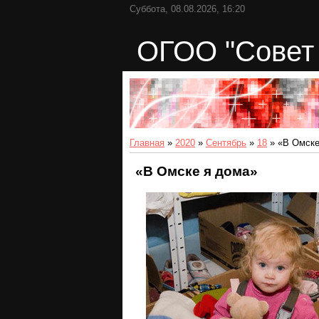
Суббота, 08.08.2026, 16:20
ОГОО "Совет 
Главная
»
2020
»
Сентябрь
»
18
» «В Омске
«В Омске я дома»