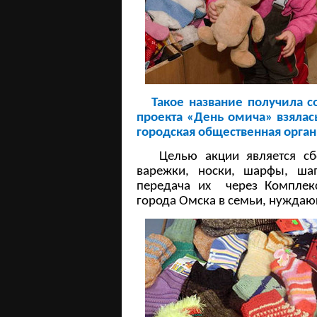
Такое название получила со
проекта «День омича» взялась
городская общественная орган
Целью акции является сбор
варежки, носки, шарфы, ша
передача их через Комплек
города Омска в семьи, нужда