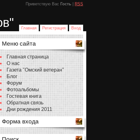
Приветствую Вас
Гость
|
RSS
ов"
Главная
Регистрация
Вход
Меню сайта
Главная страница
О нас
Газета "Омский ветеран"
Блог
Форум
Фотоальбомы
Гостевая книга
Обратная связь
Дни рождения 2011
Форма входа
Поиск