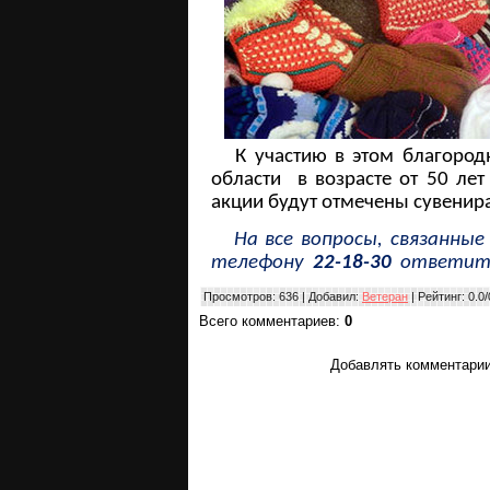
К участию в этом благород
области в возрасте от 50 ле
акции будут отмечены сувенир
На все вопросы, связанные
телефону
22-18-30
ответи
Просмотров
: 636 |
Добавил
:
Ветеран
|
Рейтинг
:
0.0
/
Всего комментариев
:
0
Добавлять комментарии