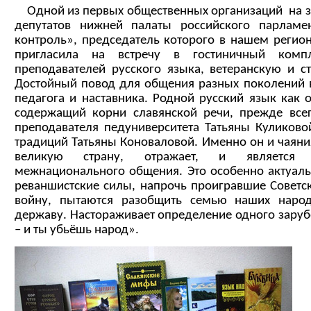
Одной из первых общественных организаций на з
депутатов нижней палаты российского парламе
контроль», председатель которого в нашем регио
пригласила на встречу в гостиничный комп
преподавателей русского языка, ветеранскую и с
Достойный повод для общения разных поколений в
педагога и наставника. Родной русский язык как о
содержащий корни славянской речи, прежде всег
преподавателя педуниверситета Татьяны Куликово
традиций Татьяны Коноваловой. Именно он и чаян
великую страну, отражает, и является 
межнационального общения. Это особенно актуаль
реваншистские силы, напрочь проигравшие Совет
войну, пытаются разобщить семью наших народ
державу. Настораживает определение одного заруб
– и ты убьёшь народ».