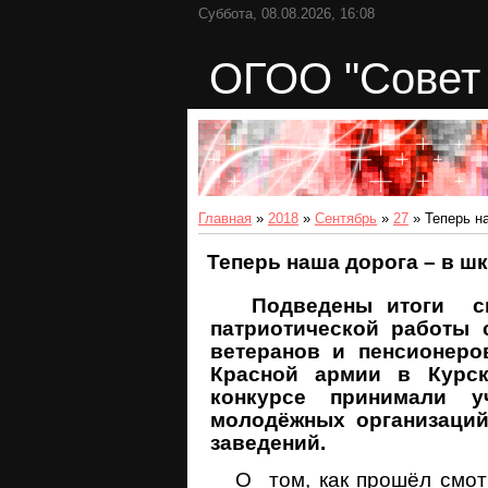
Суббота, 08.08.2026, 16:08
ОГОО "Совет 
Главная
»
2018
»
Сентябрь
»
27
» Теперь н
Теперь наша дорога – в ш
Подведены итоги смот
патриотической работы 
ветеранов и пенсионеро
Красной армии в Курск
конкурсе принимали у
молодёжных организаци
заведений.
О том, как прошёл смотр-