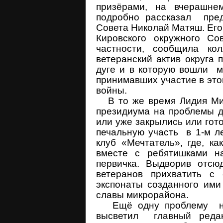
призёрами, на вчерашне
подробно рассказал пред
Совета Николай Матяш. Его
Кировского окружного Со
частности, сообщила ко
ветеранский актив округа
дуге и в которую вошли м
принимавших участие в это
войны.
В то же время Лидия Мих
президиума на проблемы д
или уже закрылись или гот
печальную участь в 1-м л
клуб «Мечтатель», где, к
вместе с ребятишками н
первичка. Выдворив отсю
ветеранов прихватить с
экспонаты созданного ими
славы микрорайона.
Ещё одну проблему на 
высветил главный реда