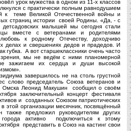
ровёл урок мужества в одном из 11-х классов
олкнулся с практически полным равнодушием
й к теме Великой Отечественной войны и
ых страниц истории своей Родины. «Да, - с
о детсадовских малышей мы сегодня стали
ицы вместе с ветеранами и родителями
юбовь к родному Отечеству, доходчиво
их делах и свершениях дедов и прадедов. И
ак губка. А вот старшеклассники очень часто
 зрения, мы не ведём с ними планомерной
 не зажигаем их сердца и души высокой
измом».
идиума завершилось не на столь грустной
ес слово председатель Союза ветеранов и
г. Омска Леонид Макушин сообщил о своём
ктября заключительный концерт фестиваля
ективов и созданных Союзом патриотических
 в этой организации месячник, посвящённый
также предложил руководителям других
й города активно подключиться к этому
ктября представить в Союз на кастинг свои