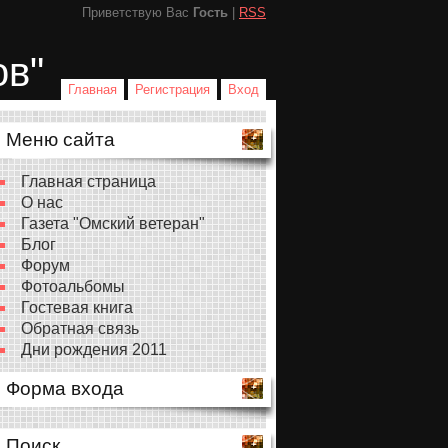
Приветствую Вас
Гость
|
RSS
ов"
Главная
Регистрация
Вход
Меню сайта
Главная страница
О нас
Газета "Омский ветеран"
Блог
Форум
Фотоальбомы
Гостевая книга
Обратная связь
Дни рождения 2011
Форма входа
Поиск