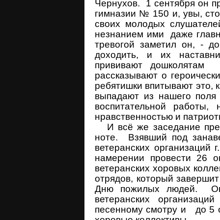
Чернухов. 1 сентября он п
гимназии № 150 и, увы, ст
своих молодых слушателе
незнанием ими даже главн
тревогой заметил он, - д
доходить, и их наставн
прививают дошколятам л
рассказывают о героическ
ребятишки впитывают это, к
выпадают из нашего поля
воспитательной работы,
нравственностью и патриот
И всё же заседание през
ноте. Взявший под занав
ветеранских организаций 
намерении провести 26 о
ветеранских хоровых колл
отрядов, который завершит
Дню пожилых людей. Он 
ветеранских организаци
песенному смотру и до 5 о
хоровые коллективы.