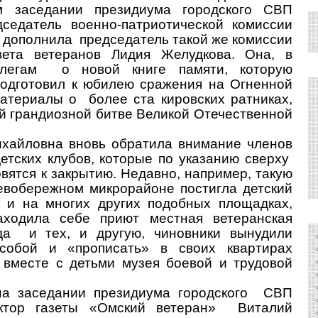
м заседании президиума городского СВП
седатель военно-патриотической комиссии
 дополнила председатель такой же комиссии
вета ветеранов Лидия Желудкова. Она, в
ллегам о новой книге памяти, которую
 подготовил к юбилею сражения на Огненной
атериалы о более ста кировских ратниках,
й грандиозной битве Великой Отечественной
айловна вновь обратила внимание членов
етских клубов, которые по указанию сверху
овятся к закрытию. Недавно, например, такую
евобережном микрорайоне постигла детский
ак и на многих других подобных площадках,
аходила себе приют местная ветеранская
да и тех, и другую, чиновники вынудили
 собой и «прописать» в своих квартирах
 вместе с детьми музея боевой и трудовой
заседании президиума городского СВП
ктор газеты «Омский ветеран» Виталий