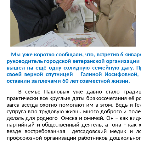
Мы уже коротко сообщали, что, встретив 6 январ
руководитель городской ветеранской организации
вышел на ещё одну солидную семейную дату. Пр
своей верной спутницей Галиной Иосифовной, 
оставили за плечами 60 лет совместной жизни.
В семье Павловых уже давно стало традици
практически все круглые даты бракосочетания её р
загса всегда охотно помогают им в этом. Ведь и Г
супруга всю трудовую жизнь много доброго и пол
делать для родного Омска и омичей. Он – как видн
партийный и общественный деятель, а она – как 
везде востребованная детсадовский медик и 
профсоюзной организации работников дошкольного