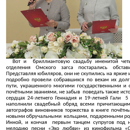
Вот и бриллиантовую свадьбу именитой четы
отделения Омского загса постарались обста
Представляя юбиляров, они не скупились на яркие 
подробно провели собравшихся по вехам их долг
пути, украшенного многими государственными и
почётными званиями, не забыв поведать также ис
сердцах 24-летнего Геннадия и 19-летней Гали 5
наполнили свадебный обряд всеми причитающим
автографов виновников торжества в книге почётны
новыми обручальными кольцами, подаренными ро
Инной, и кончая первым танцем супругов под 
мелодию песни «Эхо любви» из кинофильма «С