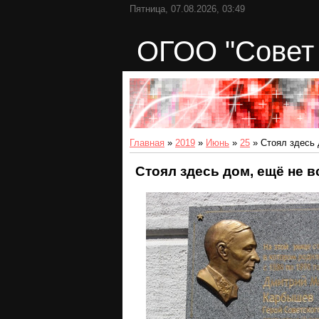
Пятница, 07.08.2026, 03:49
ОГОО "Совет 
Главная
»
2019
»
Июнь
»
25
» Стоял здесь 
Стоял здесь дом, ещё не 