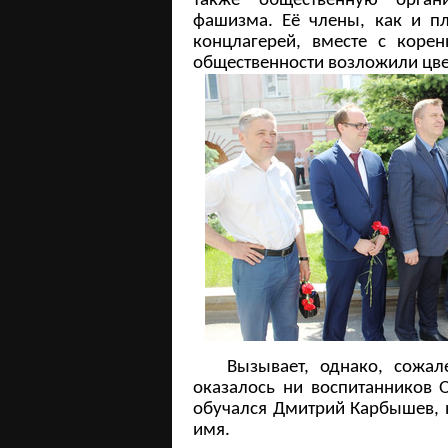
также общественную орган
фашизма. Её члены, как и пл
концлагерей, вместе с коре
общественности возложили цве
Вызывает, однако, сожален
оказалось ни воспитанников 
обучался Дмитрий Карбышев, 
имя.