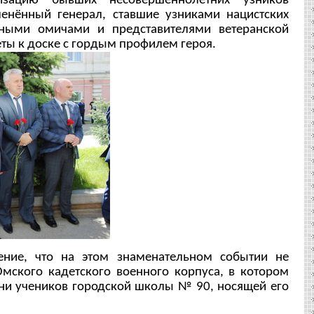
изацию бывших несовершеннолетних узников
енённый генерал, ставшие узниками нацистских
нными омичами и представителями ветеранской
ты к доске с гордым профилем героя.
ие, что на этом знаменательном событии не
Омского кадетского военного корпуса, в котором
ни учеников городской школы № 90, носящей его