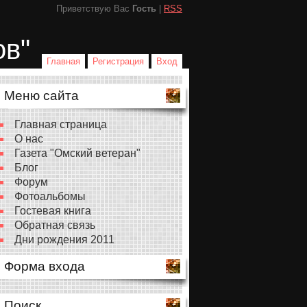
Приветствую Вас
Гость
|
RSS
ов"
Главная
Регистрация
Вход
Меню сайта
Главная страница
О нас
Газета "Омский ветеран"
Блог
Форум
Фотоальбомы
Гостевая книга
Обратная связь
Дни рождения 2011
Форма входа
Поиск