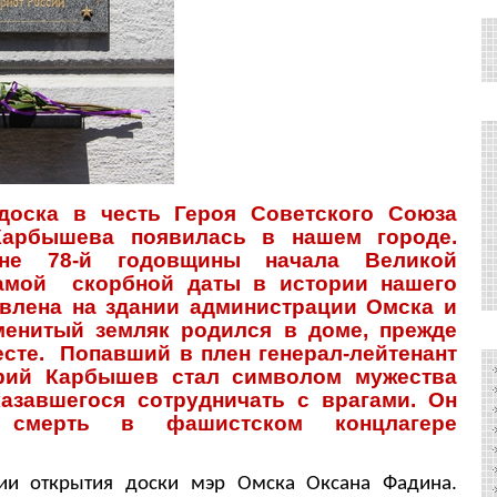
ска в честь Героя Советского Союза
арбышева появилась в нашем городе.
уне 78-й годовщины начала Великой
самой скорбной даты в истории нашего
овлена на здании администрации Омска и
именитый земляк родился в доме, прежде
сте. Попавший в плен генерал-лейтенант
рий Карбышев стал символом мужества
казавшегося сотрудничать с врагами. Он
 смерть в фашистском концлагере
 открытия доски мэр Омска Оксана Фадина.