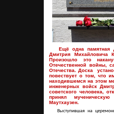
Ещё одна памятная до
Дмитрия Михайловича К
Произошло это накан
Отечественной войны, 
Отечества. Доска устан
повествует о том, что 
находившемся на этом ме
инженерных войск Дмит
советского человека, от
принял мученическую
Маутхаузен.
Выступившая на церемонии