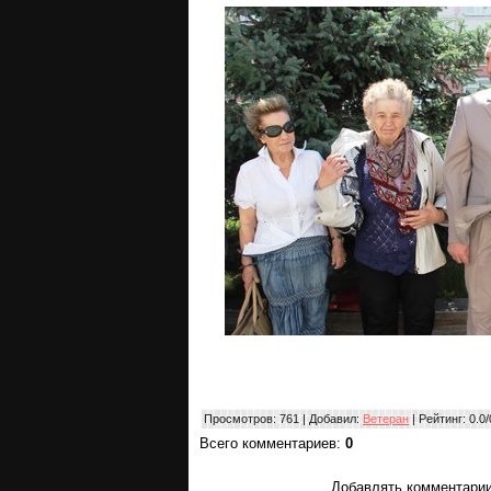
Просмотров
: 761 |
Добавил
:
Ветеран
|
Рейтинг
:
0.0
/
Всего комментариев
:
0
Добавлять комментарии