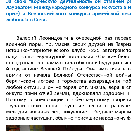
За свою творческую деятельность он отмечен р
лауреатом Международного конкурса искусств в Н
при») и Всероссийского конкурса армейской песн
любовь!» в Сочи.
Валерий Леонидович в очередной раз перев
военной поры, пригласив своих друзей из Тевриз
историко-патриотического клуба «225 автотрансп
национально-культурной автономии «Омские белор
концертная программа стала обкаткой будущих выст
й годовщине Великой Победы. Она вместила в с
армии от начала Великой Отечественной войн
берлинском логове и торжества возвращения по
любой ситуации он не терял оптимизма, веря в с
оккупантами отчей земли, вдохновлял задором и
Поэтому в композиции по бессмертному творени
звучали стихи поэта, грустные песни о разлук
мелодии военных лет, ликующие победные марши,
задорные частушки, обычно присущие народному ф