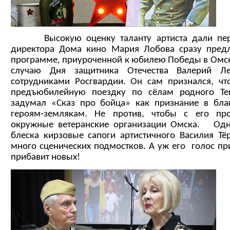
Высокую оценку таланту артиста дали первы
директора Дома кино Мария Лобова сразу предл
программе, приуроченной к юбилею Победы в Омско
случаю Дня защитника Отечества Валерий Л
сотрудниками Росгвардии. Он сам признался, чт
предъюбилейную поездку по сёлам родного Тев
задумал «Сказ про бойца» как признание в бла
героям-землякам. Не против, чтобы с его пр
окружные ветеранские организации Омска. Од
блеска кирзовые сапоги артистичного Василия Тё
много сценических подмостков. А уж его голос пр
прибавит новых!