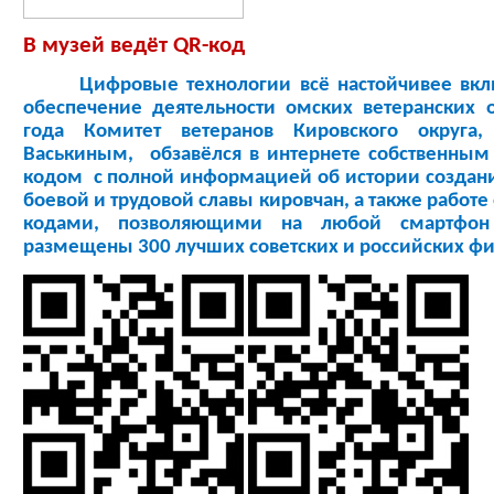
В музей ведёт
QR
-код
Цифровые технологии всё настойчивее вклю
обеспечение деятельности омских ветеранских 
года Комитет ветеранов Кировского округа
Васькиным, обзавёлся в интернете собственным
кодом с полной информацией об истории создания
боевой и трудовой славы кировчан, а также работе
кодами, позволяющими на любой смартфон 
размещены 300 лучших советских и российских фи