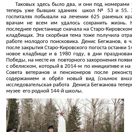
Таковых здесь было два, и они под номерами 1
теперь уже бывших зданиях школ № 53 и 55. З
госпиталях побывали на лечении 625 раненых кр
врачам не всем им удалось сохранить жизнь.
последнее пристанище сначала на Старо-Кировском
кладбищах. Эта скорбная тема тоже получила отр
работе молодого поисковика. Денис Бегжанов, в ча
после закрытия Старо-Кировского погоста останки 
новое кладбище и в 1980 году, в дни празднова
Победы, на месте их повторного захоронения поя
с обелиском, который в 2014-м по инициативе и на
Совета ветеранов и пенсионеров после рекон
содержанием и обрёл новый вид
(снимок вниз
исследовательская работа Дениса Бегжанова теперь
музее его родной 144-й школы.