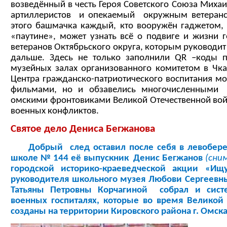
возведённый в честь Героя Советского Союза Михаи
артиллеристов и опекаемый окружным ветеран
этого башмачка каждый, кто вооружён гаджетом
«паутине», может узнать всё о подвиге и жизни 
ветеранов Октябрьского округа, которым руководит
дальше. Здесь не только заполнили
QR
–коды п
музейных залах организованного комитетом в Чка
Центра гражданско-патриотического воспитания м
фильмами, но и обзавелись многочисленными 
омскими фронтовиками Великой Отечественной вой
военных конфликтов.
Святое дело Дениса Бегжанова
Добрый след оставил после себя в левобере
школе № 144 её выпускник Денис Бегжанов
(сним
городской историко-краеведческой акции «
руководителя школьного музея Любови Сергеевн
Татьяны Петровны Корчагиной собрал и сис
военных госпиталях, которые во время Великой
созданы на территории Кировского района г. Омска