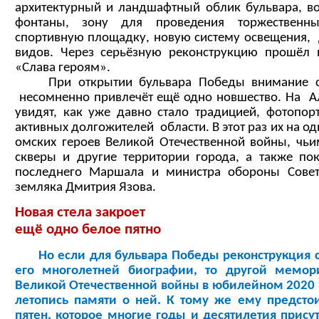
архитектурный и ландшафтный облик бульвара, во
фонтаны, зону для проведения торжественн
спортивную площадку, новую систему освещения, 
видов. Через серьёзную реконструкцию прошё
«Слава героям».
При открытии бульвара Победы внимание со
несомненно привлечёт ещё одно новшество. На Ал
увидят, как уже давно стало традицией, фотопор
активных долгожителей области. В этот раз их на о
омских героев Великой Отечественной войны, чь
скверы и другие территории города, а также по
последнего Маршала и министра обороны Сове
земляка Дмитрия Язова.
Новая стела закроет
ещё одно белое пятно
Но если для бульвара Победы реконструкция 
его многолетней биографии, то другой мемор
Великой Отечественной войны в юбилейном 2020 г
летопись памяти о ней. К тому же ему предсто
пятен, которое многие годы и десятилетия прису