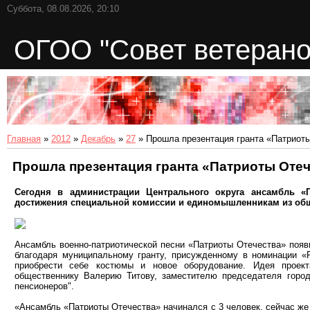
Суббота, 08.08.2026, 20:10
ОГОО "Совет ветерано
Главная
»
2012
»
Декабрь
»
27
» Прошла презентация гранта «Патриот
Прошла презентация гранта «Патриоты Оте
Сегодня в администрации Центрального округа ансамбль «П
достижения специальной комиссии и единомышленникам из общ
Ансамбль военно-патриотической песни «Патриоты Отечества» появи
благодаря муниципальному гранту, присужденному в номинации «
приобрести себе костюмы и новое оборудование. Идея проек
общественнику Валерию Титову, заместителю председателя город
пенсионеров".
«Ансамбль «Патриоты Отечества» начинался с 3 человек, сейчас же 