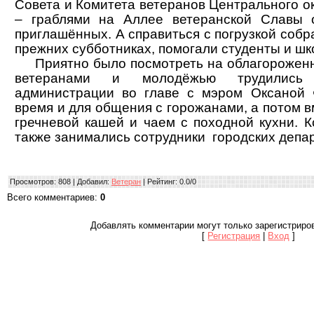
Совета и Комитета ветеранов Центрального о
– граблями на Аллее ветеранской Славы 
приглашённых. А справиться с погрузкой собра
прежних субботниках, помогали студенты и ш
Приятно было посмотреть на облагороженны
ветеранами и молодёжью трудились 
администрации во главе с мэром Оксаной 
время и для общения с горожанами, а потом в
гречневой кашей и чаем с походной кухни. К
также занимались сотрудники городских депа
Просмотров
: 808 |
Добавил
:
Ветеран
|
Рейтинг
:
0.0
/
0
Всего комментариев
:
0
Добавлять комментарии могут только зарегистриро
[
Регистрация
|
Вход
]