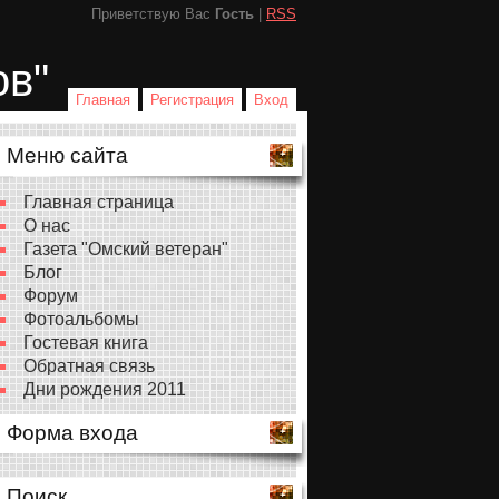
Приветствую Вас
Гость
|
RSS
ов"
Главная
Регистрация
Вход
Меню сайта
Главная страница
О нас
Газета "Омский ветеран"
Блог
Форум
Фотоальбомы
Гостевая книга
Обратная связь
Дни рождения 2011
Форма входа
Поиск