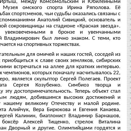
 Иртыш, между Комсомольским и Юбилейными
р Музея омского спорта Ирина Ряполова. Её
бах спортсменов, чьи судьбы оказались связаны с
споминаниями Анатолий Сивицкий, основатель и
ной сокровищницы на стадионе «Красная звезда».
, увековеченными в бронзе и увенчанными
й Владимирович был лично знаком. С теми, кто
ечается на спортивных торжествах.
ательным для омичей и наших гостей, соседей из
 приобщиться к славе своих земляков, сибирских
кими встречаться на аллее для кратких интервью.
 чемпионов, которых поначалу насчитывалось 22,
ро, является скульптор Сергей Полегаев. Проект
ата Сергея Козубенко. Симбиоз творца и
у эту достопримечательность. Теперь объект стал
тым людям, добившимся высоких достижений и
у нашему великому Отечеству и малой родине.
та Алийчук, Вера Бирюкова и Евгения Канаева,
ергей Калинин, биатлонист Владимир Барнашов,
 боксёр Алексей Тищенко, стрелок Виталина
ван Дворный и другие. Олимпийцами гордятся и