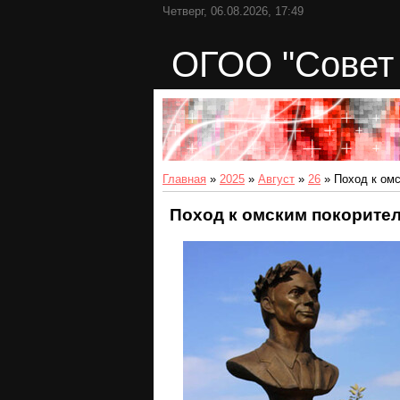
Четверг, 06.08.2026, 17:49
ОГОО "Совет 
Главная
»
2025
»
Август
»
26
» Поход к ом
Поход к омским покорите