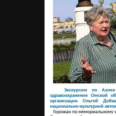
Экскурсию по Аллее ом
здравоохранения Омской об
организации Ольгой Доба
национально-культурной авто
Горожан по мемориальному ко