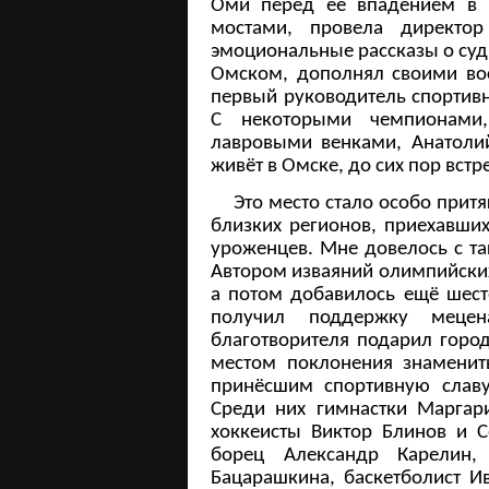
Оми перед её впадением в
мостами, провела директо
эмоциональные рассказы о судь
Омском, дополнял своими во
первый руководитель спортив
С некоторыми чемпионами
лавровыми венками, Анатоли
живёт в Омске, до сих пор встр
Это место стало особо притяг
близких регионов, приехавших
уроженцев. Мне довелось с та
Автором изваяний олимпийских
а потом добавилось ещё шесте
получил поддержку мецен
благотворителя подарил город
местом поклонения знамени
принёсшим спортивную слав
Среди них гимнастки Маргари
хоккеисты Виктор Блинов и С
борец Александр Карелин,
Бацарашкина, баскетболист И