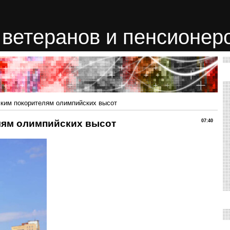
ветеранов и пенсионер
ским покорителям олимпийских высот
лям олимпийских высот
07:40