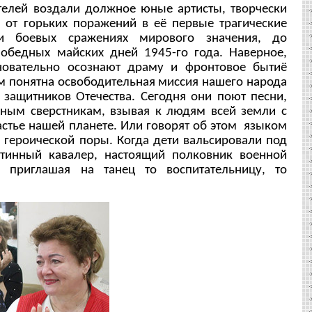
телей воздали должное юные артисты, творчески
 от горьких поражений в её первые трагические
и боевых сражениях мирового значения, до
обедных майских дней 1945-го года. Наверное,
новательно осознают драму и фронтовое бытиё
м понятна освободительная миссия нашего народа
 защитников Отечества. Сегодня они поют песни,
ным сверстникам, взывая к людям всей земли с
астье нашей планете. Или говорят об этом языком
 героической поры. Когда дети вальсировали под
стинный кавалер, настоящий полковник военной
 приглашая на танец то воспитательницу, то