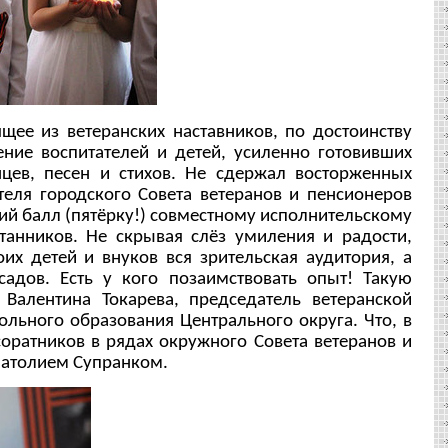
е из ветеранских наставников, по достоинству
ение воспитателей и детей, усиленно готовивших
цев, песен и стихов. Не сдержал восторженных
теля городского Совета ветеранов и пенсионеров
й балл (пятёрку!) совместному исполнительскому
итанников. Не скрывая слёз умиления и радости,
оих детей и внуков вся зрительская аудитория, а
садов. Есть у кого позаимствовать опыт! Такую
Валентина Токарева, председатель ветеранской
льного образования Центрального округа. Что, в
соратников в рядах окружного Совета ветеранов и
натолием Супранком.