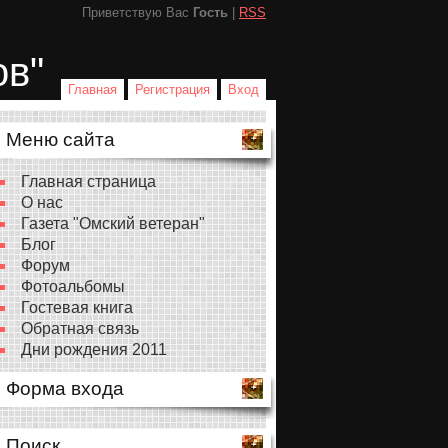
Приветствую Вас
Гость
|
RSS
ов"
Главная
Регистрация
Вход
Меню сайта
Главная страница
О нас
Газета "Омский ветеран"
Блог
Форум
Фотоальбомы
Гостевая книга
Обратная связь
Дни рождения 2011
Форма входа
Поиск