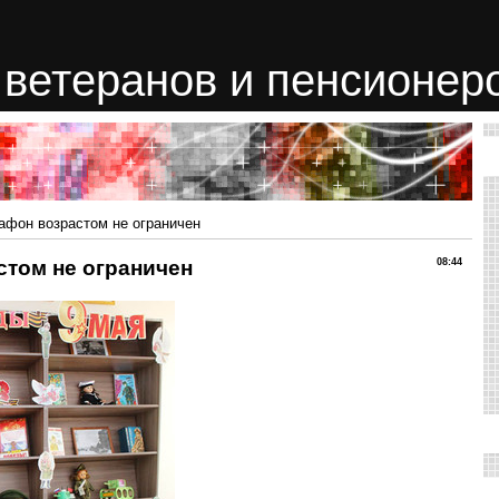
ветеранов и пенсионер
фон возрастом не ограничен
том не ограничен
08:44