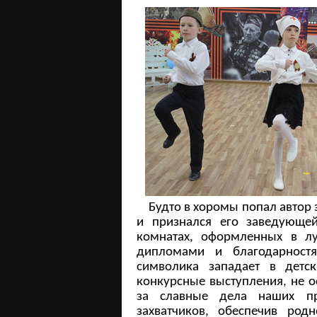
Будто в хоромы попал автор эт
и признался его заведующе
комнатах, оформленных в л
дипломами и благодарностя
символика западает в детс
конкурсные выступления, не о
за славные дела наших пр
захватчиков, обеспечив род