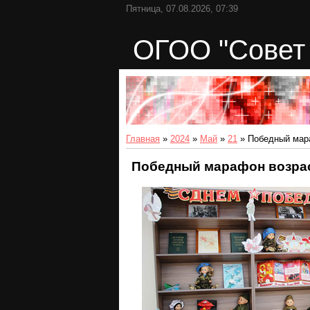
Пятница, 07.08.2026, 07:39
ОГОО "Совет 
Главная
»
2024
»
Май
»
21
» Победный мара
Победный марафон возрас