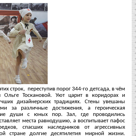
их строк, переступив порог 344-го детсада, в чём
й Ольге Тоскановой. Уют царит в коридорах и
учших дизайнерских традициях. Стены увешаны
ми за различные достижения, а героическая
кие души с юных пор. Зал, где проводились
ставляет места равнодушию, а воспитывает пафос
едков, спасших наследников от агрессивных
ной стране долгие десятилетия мирной жизни.