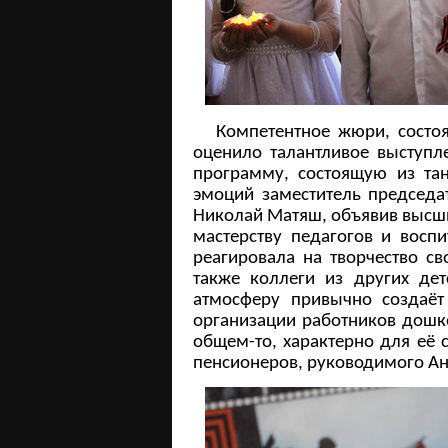
Компетентное жюри, состояще
оценило талантливое выступл
программу, состоящую из тан
эмоций заместитель председа
Николай Матяш, объявив высши
мастерству педагогов и восп
реагировала на творчество св
также коллеги из других дет
атмосферу привычно создаёт 
организации работников дошко
общем-то, характерно для её 
пенсионеров, руководимого А