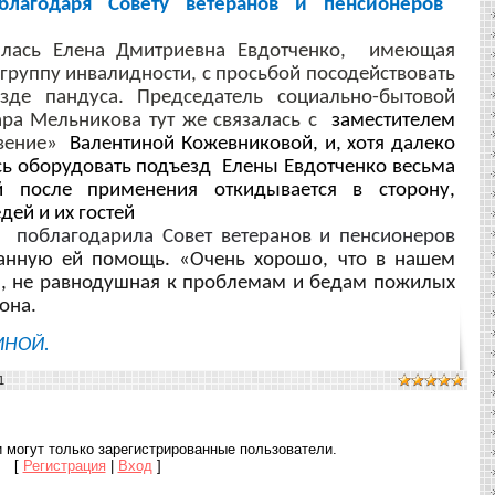
благодаря
Совету
ветеранов и пенсионеров
илась Елена
Дмитриевна Евдотченко,
имеющая
группу
инвалидности, с
просьбой
посодействовать
зде
пандуса
.
Председатель
социально
-
бытовой
ара
Мельникова
тут же связалась
с
заместителем
вение
»
Валентиной Кожевниковой, и, хотя далеко
ось оборудовать подъезд Елены Евдотченко весьма
 после применения откидывается в сторону,
дей и их гостей
поблагодарила
Совет
ветеранов и пенсионеров
анную ей помощь. «Очень хорошо, что в нашем
ая, не равнодушная к проблемам и бедам пожилых
она.
ИНОЙ.
1
 могут только зарегистрированные пользователи.
[
Регистрация
|
Вход
]