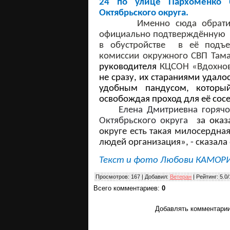
24
по
улице
Пархоменко
Октябрьского
округа
.
Именно сюда
обрат
официально подтверждённую
в
обустройстве
в её
подъе
комиссии
окружного СВП Там
руководителя
КЦСОН
«
Вдохно
не сразу, их стараниями удал
удобным пандусом, который
освобождая проход для её сосе
Елена
Дмитриевна
горячо
Октябрьского округа
за
оказ
округе есть такая милосердн
людей организация», - сказала 
Текст и фото Любови КАМОР
Просмотров
: 167 |
Добавил
:
Ветеран
|
Рейтинг
:
5.0
/
Всего комментариев
:
0
Добавлять комментарии