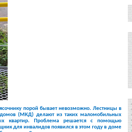
ясочнику
порой
бывает
невозможно
.
Лестницы
в
домов
(
МКД
)
делают
из
таких
маломобильных
ых
квартир
.
Проблема
решается
с
помощью
ник для инвалидов появился в этом году
в
доме