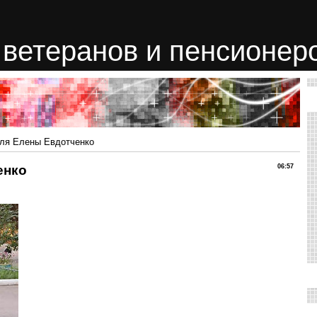
ветеранов и пенсионер
ля Елены Евдотченко
енко
06:57