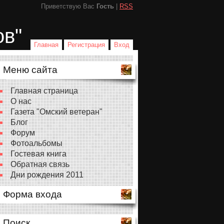
Приветствую Вас
Гость
|
RSS
ов"
Главная
Регистрация
Вход
Меню сайта
Главная страница
О нас
Газета "Омский ветеран"
Блог
Форум
Фотоальбомы
Гостевая книга
Обратная связь
Дни рождения 2011
Форма входа
Поиск