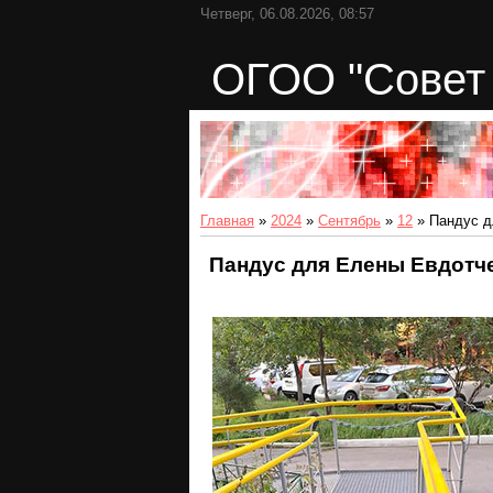
Четверг, 06.08.2026, 08:57
ОГОО "Совет 
Главная
»
2024
»
Сентябрь
»
12
» Пандус д
Пандус для Елены Евдотч