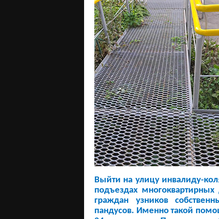
Выйти
на
улицу
инвалиду
-
кол
подъездах
многоквартирных
граждан
узников
собственн
пандусов
.
Именно такой помощ