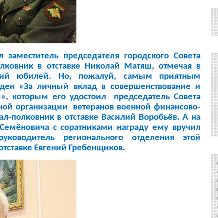
аместитель председателя городского Совета
олковник в отставке Николай Матяш, отмечая в
ний юбилей. Но, пожалуй, самым приятным
рден «За личный вклад в совершенствование и
», которым его удостоил председатель Совета
ой организации ветеранов военной финансово-
л-полковник в отставке Василий Воробьёв. А на
Семёновича с соратниками награду ему вручил
уководитель регионального отделения этой
отставке Евгений Гребенщиков.