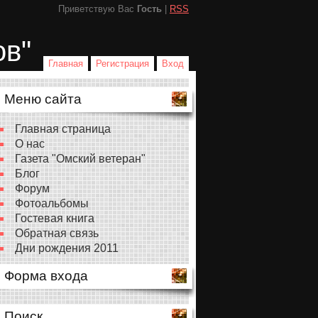
Приветствую Вас
Гость
|
RSS
ов"
Главная
Регистрация
Вход
Меню сайта
Главная страница
О нас
Газета "Омский ветеран"
Блог
Форум
Фотоальбомы
Гостевая книга
Обратная связь
Дни рождения 2011
Форма входа
Поиск