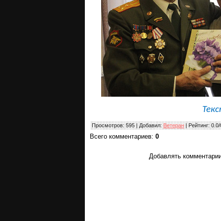
Тек
Просмотров
: 595 |
Добавил
:
Ветеран
|
Рейтинг
:
0.0
/
Всего комментариев
:
0
Добавлять комментарии