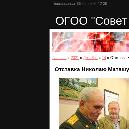
Воскресенье, 09.08.2026, 12:39
ОГОО "Совет 
Главная
»
2021
»
Декабрь
»
14
» Отставка 
Отставка Николаю Матяшу 