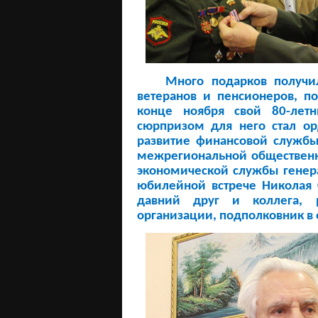
Много подарков получил з
ветеранов и пенсионеров, п
конце ноября свой 80-лет
сюрпризом для него стал о
развитие финансовой службы
межрегиональной общественн
экономической службы генера
юбилейной встрече Николая 
давний друг и коллега, р
организации, подполковник в 