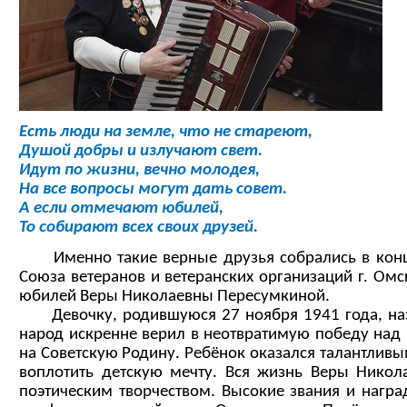
Есть люди на земле, что не стареют,
Душой добры и излучают свет.
Идут по жизни, вечно молодея,
На все вопросы могут дать совет.
А если отмечают юбилей,
То собирают всех своих друзей.
Именно такие верные друзья собрались в конце
Союза ветеранов и ветеранских организаций г. Омс
юбилей Веры Николаевны Пересумкиной.
Девочку, родившуюся 27 ноября 1941 года, наз
народ искренне верил в неотвратимую победу над
на Советскую Родину. Ребёнок оказался талантли
воплотить детскую мечту. Вся жизнь Веры Нико
поэтическим творчеством. Высокие звания и награ