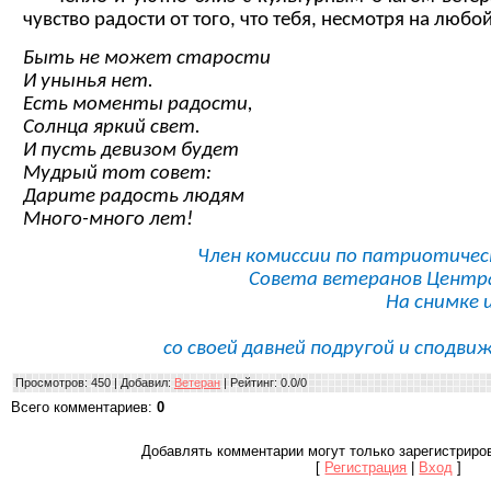
чувство радости от того, что тебя, несмотря на любо
Быть не может старости
И унынья нет.
Есть моменты радости,
Солнца яркий свет.
И пусть девизом будет
Мудрый тот совет:
Дарите радость людям
Много-много лет!
Член комиссии по патриотиче
Совета ветеранов Центра
На снимке 
со своей давней подругой и сподв
Просмотров
: 450 |
Добавил
:
Ветеран
|
Рейтинг
:
0.0
/
0
Всего комментариев
:
0
Добавлять комментарии могут только зарегистриро
[
Регистрация
|
Вход
]