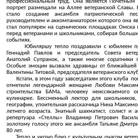
профессиональный труд. Она является Почётным 
портрет размещали на Аллее ветеранской Славы.
стало создание ансамбля патриотической пе
руководителем и аккомпаниатором которого она явл
стал популярен на сценических площадках Омска и
перед ветеранами и школьниками, собирая больши
событиях.
Юбиляршу тепло поздравили с юбилеем пред
Геннадий Павлов и председатель Совета вете
Анатолий Супранок, а также многие соратники 
Особые эмоции вызвали здравицы от ближайшей 
Валентины Титовой, председателя ветеранского клу
Кстати, в этом году завсегдатаям этого клуба пов
отметили легендарной женщине Любови Максимо
строительства БАМа, человеку неиссякаемого о
кулинарке. Бессменный лектор для школьников,
географии, упоительная рассказчица Нина Максимо
летнего возраста. Знатный шахматист, солист и 
репертуара «Стеллы» Владимир Петрович Василь
золотому голосу этого же ансамбля Татьяне Дмитр
80 лет.
Тепло и уютно близ с культурным очагом ветера