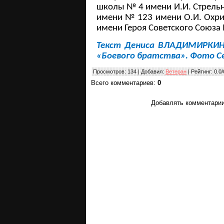
школы № 4 имени И.И. Стрельн
имени № 123 имени О.И. Охр
имени Героя Советского Союза М
Текст Дениса ВЛАДИМИРКИНА
«Боевого братства». Фото С
Просмотров
: 134 |
Добавил
:
Ветеран
|
Рейтинг
:
0.0
/
Всего комментариев
:
0
Добавлять комментарии