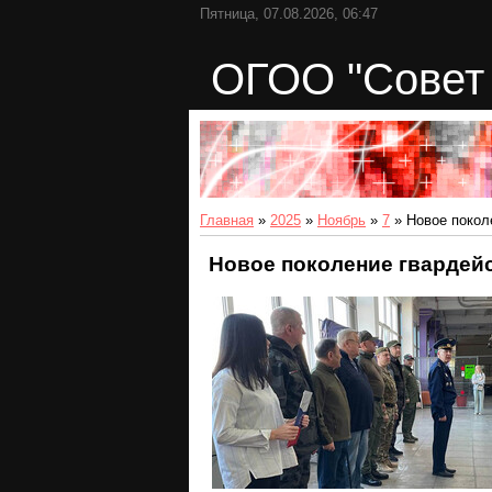
Пятница, 07.08.2026, 06:47
ОГОО "Совет 
Главная
»
2025
»
Ноябрь
»
7
» Новое покол
Новое поколение гвардей