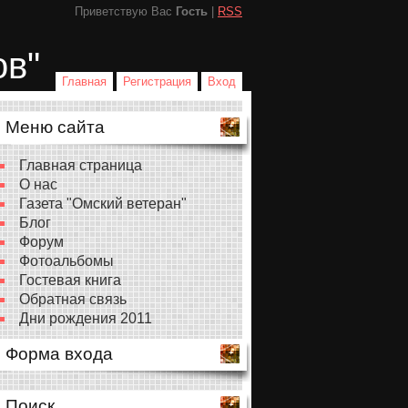
Приветствую Вас
Гость
|
RSS
ов"
Главная
Регистрация
Вход
Меню сайта
Главная страница
О нас
Газета "Омский ветеран"
Блог
Форум
Фотоальбомы
Гостевая книга
Обратная связь
Дни рождения 2011
Форма входа
Поиск