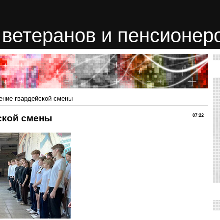
ветеранов и пенсионер
ение гвардейской смены
ской смены
07:22