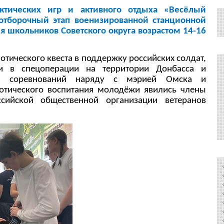
актических игр и активного отдыха «Весёлый
отборочный этап военизированной станционной
ля школьников Советского округа возрастом 14-16
тического квеста в поддержку российских солдат,
и в спецоперации на территории Донбасса и
ми соревнований наряду с мэрией Омска и
отического воспитания молодёжи явились члены
ссийской общественной организации ветеранов