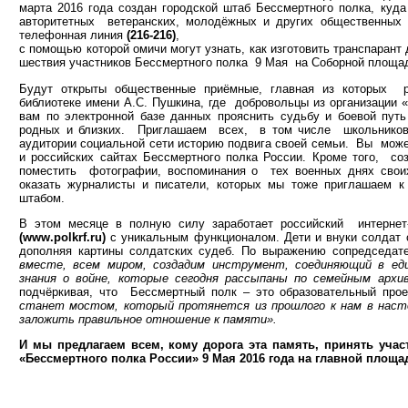
марта 2016 года создан городской штаб Бессмертного полка, куд
авторитетных ветеранских, молодёжных и других общественных о
телефонная линия
(216-216)
,
с помощью которой омичи могут узнать, как изготовить транспарант
шествия участников Бессмертного полка 9 Мая на Соборной площа
Будут открыты общественные приёмные, главная из которых 
библиотеке имени А.С. Пушкина, где добровольцы из организации
вам по электронной базе данных прояснить судьбу и боевой пут
родных и близких. Приглашаем всех, в том числе школьников
аудитории социальной сети историю подвига своей семьи. Вы мож
и российских сайтах Бессмертного полка России. Кроме того, с
поместить фотографии, воспоминания о тех военных днях свои
оказать журналисты и писатели, которых мы тоже приглашаем к
штабом.
В этом месяце в полную силу заработает российский интерне
(www.
polkrf
.
ru
)
с уникальным функционалом. Дети и внуки солдат с
дополняя картины солдатских судеб. По выражению сопредседа
вместе, всем миром, создадим инструмент, соединяющий в ед
знания о войне, которые сегодня рассыпаны по семейным архив
подчёркивая, что Бессмертный полк – это образовательный про
станет мостом, который протянется из прошлого к нам в нас
заложить правильное отношение к памяти».
И мы предлагаем всем, кому дорога эта память, принять уч
«Бессмертного полка России» 9 Мая 2016 года на главной площа