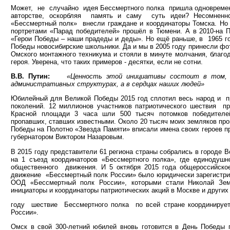
Может, не случайно идея Бессмертного полка пришла одновременн
авторстве, оскорбляя память и саму суть идеи? Несомненно
«Бессмертный полк» внесли граждане и координаторы Томска. Но 
портретами «Парад победителей» прошёл в Тюмени. А в 2010-на 
«Герои Победы – наши прадеды и деды». Но ещё раньше, в 1965 го
Победы новосибирские школьники. Да и мы в 2005 году принесли фот
Омского монтажного техникума и стояли в минуте молчания, благод
героя. Уверена, что таких примеров - десятки, если не сотни.
В.В. Путин:
«Ценность этой инициативы состоит в том, чт
административных структурах, а в сердцах наших людей»
Юбилейный для Великой Победы 2015 год сплотил весь народ и 
поколений. 12 миллионов участников патриотического шествия пр
Красной площади 3 часа шли 500 тысяч потомков победителей
пропавших, ставших известными. Около 20 тысяч моих земляков пр
Победы на Полотно «Звезда Памяти» вписали имена своих героев п
губернатором Виктором Назаровым.
В 2015 году представители 61 региона страны собрались в городе
на 1 съезд координаторов «Бессмертного полка», где единодуш
общественного движения. И 5 октября 2015 года общероссийское
движение «Бессмертный полк России» было юридически зарегистри
ООД «Бессмертный полк России», которыми стали Николай Зем
инициаторы и координаторы патриотических акций в Москве и других
году шествие Бессмертного полка по всей стране координируе
России».
Омск в свой 300-летний юбилей вновь готовится в День Победы 