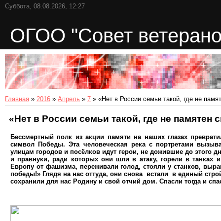
Суббота, 08.08.2026, 12:27
ОГОО "Совет ветерано
Главная
»
2016
»
Апрель
»
7
» «Нет в России семьи такой, где не памя
«Нет в России семьи такой, где не памятен 
Бессмертный полк из акции памяти на наших глазах преврат
символ Победы. Эта человеческая река с портретами вызыв
улицам городов и посёлков идут герои, не дожившие до этого дн
и правнуки, ради которых они шли в атаку, горели в танках 
Европу от фашизма, переживали голод, стояли у станков, выра
победы!» Глядя на нас оттуда, они снова встали в единый строй
сохранили для нас Родину и свой отчий дом. Спасли тогда и сп