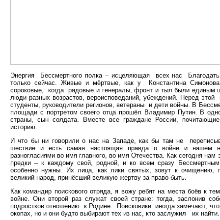
Энергия Бессмертного полка – исцеляющая всех нас Благодать. 
только сейчас. Живые и мёртвые, как у Константина Симонова,
сороковые, когда рядовые и генералы, фронт и тыл были единым ц
люди разных возрастов, вероисповеданий, убеждений. Перед этой
студенты, руководители регионов, ветераны и дети войны. В Бессме
площади с портретом своего отца прошёл Владимир Путин. В одн
страны, сын солдата. Вместе все граждане России, почитающи
историю.
И что бы ни говорили о нас на Западе, как бы там не переписы
шествие и есть самая настоящая правда о войне и нашем н
разногласиями во имя главного, во имя Отечества. Как сегодня нам
предки – к каждому свой, родной, и ко всем сразу Бессмертны
особенно нужны. Их лица, как лики святых, зовут к очищению,
великий народ, принёсший великую жертву за право быть.
Как командир поискового отряда, я вожу ребят на места боёв к тем
войне. Они второй раз служат своей стране: тогда, заслонив соб
подростков отношению к Родине. Поисковики иногда замечают, что
окопах, но и они будто выбирают тех из нас, кто заслужил их найти.