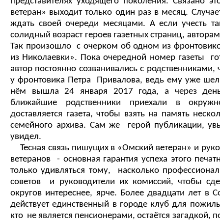
представителях уходящего поколения. Связано эт
ветеран» выходит только один раз в месяц. Случае
ждать своей очереди месяцами. А если учесть та
солидный возраст героев газетных страниц, авторам
Так произошло с очерком об одном из фронтовико
из Николаевки». Пока очередной номер газеты гот
автор постоянно созванивались с родственниками, 
у фронтовика Петра Привалова, ведь ему уже шел 9
нём вышла 24 января 2017 года, а через день
ближайшие родственники приехали в окружн
доставляется газета, чтобы взять на память неско
семейного архива. Сам же герой публикации, ув
увидел.
Тесная связь пишущих в «Омский ветеран» и руко
ветеранов - основная гарантия успеха этого печат
только удивляться тому, насколько профессионал
советов и руководители их комиссий, чтобы сде
округов интереснее, ярче. Более двадцати лет в С
действует единственный в городе клуб для пожилы
кто не является пенсионерами, остаётся загадкой, 