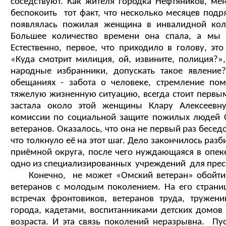
соседствуют. Как жителя городка Нефтяников, ме
беспокоить тот факт, что несколько месяцев подр
появлялась пожилая женщина в инвалидной кол
Большее количество времени она спала, а мы
Естественно, первое, что приходило в голову, эт
«Куда смотрит милиция, ой, извините, полиция?»
народные избранники, допускать такое явление
обещаниях - забота о человеке, стремление по
тяжелую жизненную ситуацию, всегда стоит первы
застала около этой женщины Клару Алексеевну
комиссии по социальной защите пожилых людей С
ветеранов. Оказалось, что она не первый раз бесед
что толкнуло её на этот шаг. Дело закончилось раз
приёмной округа, после чего нуждающаяся в опе
одно из специализированных учреждений для прес
Конечно, не может «Омский ветеран» обойтись
ветеранов с молодым поколением. На его страни
встречах фронтовиков, ветеранов труда, труже
города, кадетами, воспитанниками детских домов
возраста. И эта связь поколений неразрывна. Пуст