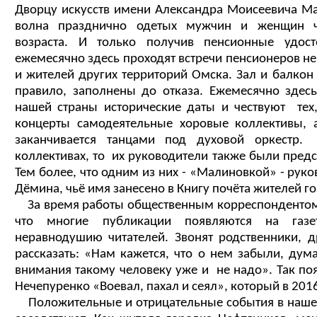
Дворцу искусств имени Александра Моисеевича Ма
волна празднично одетых мужчин и женщин чу
возраста. И только получив пенсионные удост
ежемесячно здесь проходят встречи пенсионеров не 
и жителей других территорий Омска. Зал и балкон 
правило, заполнены до отказа. Ежемесячно зде
нашей страны исторические даты и чествуют тех,
концерты самодеятельные хоровые коллективы, а
заканчивается танцами под духовой оркестр.
коллективах, то их руководители также были предс
Тем более, что одним из них - «Малиновкой» - рук
Дёмина, чьё имя занесено в Книгу почёта жителей г
За время работы общественным корреспондентом я
что многие публикации появляются на газе
неравнодушию читателей. Звонят родственники, д
рассказать: «Нам кажется, что о нем забыли, дума
внимания такому человеку уже и не надо». Так по
Нечепуренко «Воевал, пахал и сеял», который в 2016
Положительные и отрицательные события в нашей 