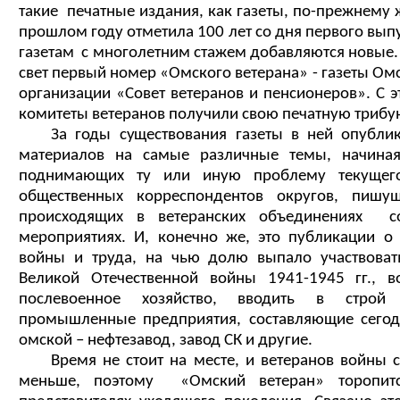
такие печатные издания, как газеты, по-прежнему 
прошлом году отметила 100 лет со дня первого выпу
газетам с многолетним стажем добавляются новые. 
свет первый номер «Омского ветерана» - газеты Ом
организации «Совет ветеранов и пенсионеров». С 
комитеты ветеранов получили свою печатную трибу
За годы существования газеты в ней опублико
материалов на самые различные темы, начиная
поднимающих ту или иную проблему текущег
общественных корреспондентов округов, пиш
происходящих в ветеранских объединениях с
мероприятиях. И, конечно же, это публикации о 
войны и труда, на чью долю выпало участвоват
Великой Отечественной войны 1941-1945 гг., в
послевоенное хозяйство, вводить в строй
промышленные предприятия, составляющие сего
омской – нефтезавод, завод СК и другие.
Время не стоит на месте, и ветеранов войны с
меньше, поэтому «Омский ветеран» торопитс