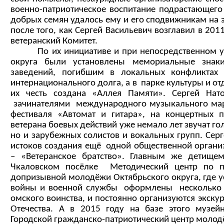
военно-патриотическое воспитание подрастающего
добрых семян удалось ему и его сподвижникам на э
после того, как Сергей Васильевич возглавил в 20
ветеранский Комитет.
По их инициативе и при непосредственном уча
округа были установлены мемориальные зна
заведений, погибшим в локальных конфликтах
интернационального долга, а в парке культуры и о
их честь создана «Аллея Памяти». Сергей Нат
зачинателями международного музыкального мар
фестиваля «Автомат и гитара», на концертных
ветерана боевых действий уже немало лет звучат го
но и зарубежных солистов и вокальных групп. Серг
истоков создания ещё одной общественной органи
– «Ветеранское братство». Главным же детище
Чкаловском посёлке Методический центр по п
допризывной молодёжи Октябрьского округа, где 
войны и военной службы оформлены несколько 
омского воинства, и постоянно организуются экску
Отечества. А в 2015 году на базе этого музей
Городской гражданско-патриотический центр молод