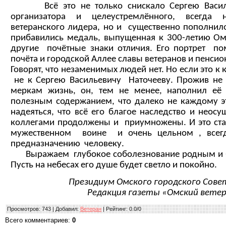
Всё это не только снискало Сергею Василь
организатора и целеустремлённого, всегда н
ветеранского лидера, но и существенно пополнил
прибавились медаль, выпущенная к 300-летию Ом
другие почётные знаки отличия. Его портрет п
почёта и городской Аллее славы ветеранов и пенсио
Говорят, что незаменимых людей нет. Но если это к к
не к Сергею Васильевичу Наточееву. Прожив не
меркам жизнь, он, тем не менее, наполнил е
полезным содержанием, что далеко не каждому эт
надеяться, что всё его благое наследство и нео
коллегами продолжены и приумножены. И это ста
мужественном воине и очень цельном , всегд
предназначению человеку.
Выражаем глубокое соболезнование родным и бл
Пусть на небесах его душе будет светло и покойно.
Президиум Омского городского Сове
Редакция газеты «Омский ветер
Просмотров
: 743 |
Добавил
:
Ветеран
|
Рейтинг
:
0.0
/
0
Всего комментариев
:
0