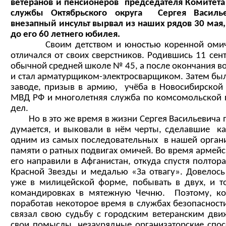
ветеранов и пенсионеров председателя Комитета
службы Октябрьского округа Сергея Василье
внезапный инсульт вырвал из наших рядов 30 мая
до его 60 летнего юбилея.
Своим детством и юностью коренной оми
отличался от своих сверстников. Родившись 11 сен
обычной средней школе № 45, а после окончания в
и стал арматурщиком-электросварщиком. Затем бы
заводе, призыв в армию, учёба в Новосибирской
МВД РФ и многолетняя служба по комсомольской п
дел.
Но в это же время в жизни Сергея Васильевича п
думается, и выковали в нём черты, сделавшие 
одним из самых последовательных в нашей орган
памяти о ратных подвигах омичей. Во время армейс
его направили в Афганистан, откуда спустя полтор
Красной Звезды и медалью «За отвагу». Довелось
уже в милицейской форме, побывать в двух, и т
командировках в мятежную Чечню. Поэтому, ког
поработав некоторое время в службах безопасност
связал свою судьбу с городским ветеранским дви
свои помыслы, незаурядные организаторские спос