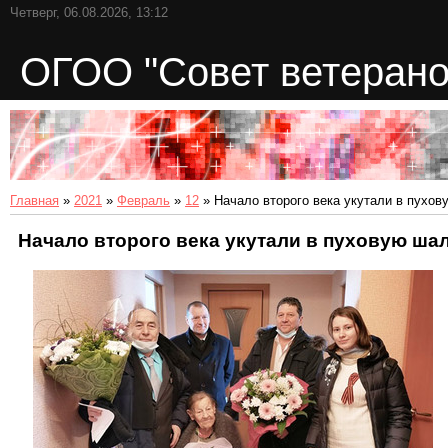
Четверг, 06.08.2026, 13:12
ОГОО "Совет ветерано
Главная
»
2021
»
Февраль
»
12
» Начало второго века укутали в пухов
Начало второго века укутали в пуховую ша