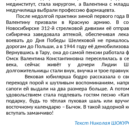
мединститут, стала хирургом, а Валентина с млад
медучилища выбрали профессию фармацевта.
После недолгой практики зимой первого года В
Валентину призвали в Красную армию. В с
Новосибирске 312-й стрелковой дивизии её отпра
сибирячка заведовала аптекой, обеспечивая лека
воевать до Дня Победы Шелеховой не пришлос
дорогам до Польши, а в 1944 году её демобилизова
Вернувшись в Тару, она до самой пенсии работала 
Омск Валентина Константиновна переселилась в с
века, сейчас живёт у дочери Лидии Шаб
долгожительницы стали внук, внучка и трое правнук
Вековая юбилярша бодро рассказала о свое
переходя порой к шутливым воспоминаниям, напри
сапоги ей выдали на два размера больше. А потом
удовольствием стала подпевать гостям песню «Ка
подарку, будь то тёплая пуховая шаль или вруч
восточному календарю – Бычок. В такой задорной к
вступать заманчиво!
Текст Николая ШОКУР