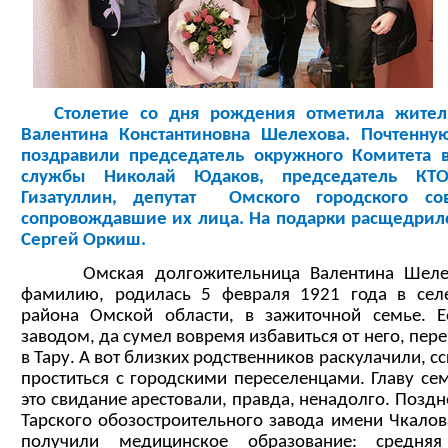
Столетие со дня рождения отметила житель
Валентина Константиновна Шелехова. Почтенн
поздравили председатель окружного Комитета 
службы Николай Юдаков, председатель КТО
Гизатуллин, депутат Омского городского с
сопровождавшие их лица. На подарки расщедрил
Сергей Оркиш.
Омская долгожительница Валентина Шелехо
фамилию, родилась 5 февраля 1921 года в сел
района Омской области, в зажиточной семье. 
заводом, да сумел вовремя избавиться от него, пер
в Тару. А вот близких родственников раскулачили, 
проститься с городскими переселенцами. Главу се
это свидание арестовали, правда, ненадолго. Позд
Тарского обозостроительного завода имени Чкалов
получили медицинское образование: средня