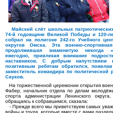
Майский слёт школьных патриотических
74-й годовщине Великой Победы и 120-ле
собрал на полигоне 242-го Учебного це
округов Омска. Эта военно-спортивна
продолжившая знаменитую некогда «
ежегодно, привлекая внимание подрос
наставников. С добрым напутствием
позитивным ребятам обратился, пожелав
заместитель командира по политической р
Сауков.
На торжественной церемонии открытия воен
Фабер, начальник отдела по делам молодёж
спорта администрации Ленинского округа,
обращаясь к собравшимся, сказала:
- Прежде всего мы приветствуем самых уваж
войны и труда, которые вместе с вами раздел