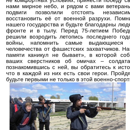
не комфортных условиях, принести победу св
нами мирное небо, и рядом с вами ветеран
подвиги позволили отстоять независи
восстановить её от военной разрухи. Помн
нашего государства и будьте благодарны люд
фронте и в тылу. Перед 75-летием Побед
решили возродить летопись последнего год
войны, напомнить самые выдающиеся с
человечества от фашистских захватчиков. На
памяти каникул не бывает», в которой со
ваших сверстников об омичах – солдата
познакомившись с ней, вы обратитесь к ист
что в каждой из них есть свои герои. Пройд
будьте первыми не только в этой военно-спорти