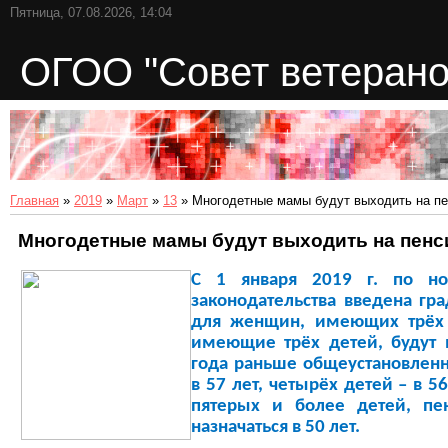
Пятница, 07.08.2026, 14:04
ОГОО "Совет ветерано
Главная
»
2019
»
Март
»
13
» Многодетные мамы будут выходить на п
Многодетные мамы будут выходить на пен
С 1 января 2019 г. по н
законодательства введена гр
для женщин, имеющих трёх
имеющие трёх детей, будут 
года раньше общеустановленн
в 57 лет, четырёх детей – в
пятерых и более детей, пе
назначаться в 50 лет.