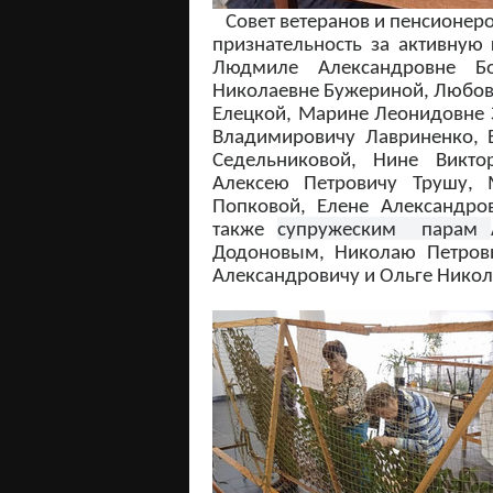
Совет ветеранов и пенсионеро
признательность за активную
Людмиле Александровне Бо
Николаевне Бужериной, Любов
Елецкой, Марине Леонидовне 
Владимировичу Лавриненко, Е
Седельниковой, Нине Викто
Алексею Петровичу Трушу, 
Попковой, Елене Александро
также
супружеским парам
Додоновым,
Николаю Петров
Александровичу и Ольге Нико