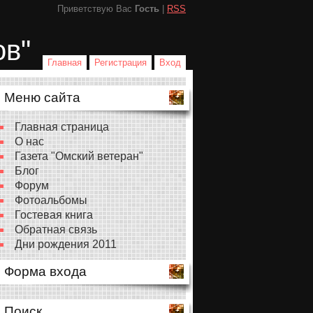
Приветствую Вас
Гость
|
RSS
ов"
Главная
Регистрация
Вход
Меню сайта
Главная страница
О нас
Газета "Омский ветеран"
Блог
Форум
Фотоальбомы
Гостевая книга
Обратная связь
Дни рождения 2011
Форма входа
Поиск