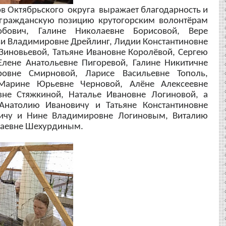
в Октябрьского округа выражает благодарность и
 гражданскую позицию крутогорским волонтёрам
бович, Галине Николаевне Борисовой, Вере
и Владимировне Дрейлинг, Лидии Константиновне
Зиновьевой, Татьяне Ивановне Королёвой, Сергею
лене Анатольевне Пигоревой, Галине Никитичне
ровне Смирновой, Ларисе Васильевне Тополь,
Марине Юрьевне Черновой, Алёне Алексеевне
вне Стяжкиной, Наталье Ивановне Логиновой, а
Анатолию Ивановичу и Татьяне Константиновне
ичу и Нине Владимировне Логиновым,
Виталию
лаевне Шехурдиным.