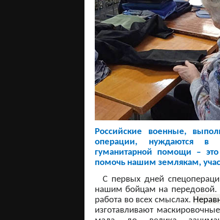
Российские военные, выпо
операции, нуждаются в 
гуманитарной помощи – это
помочь нашим землякам, уча
С первых дней спецопераци
нашим бойцам на передовой.
работа во всех смыслах.
Нерав
изготавливают маскировочные