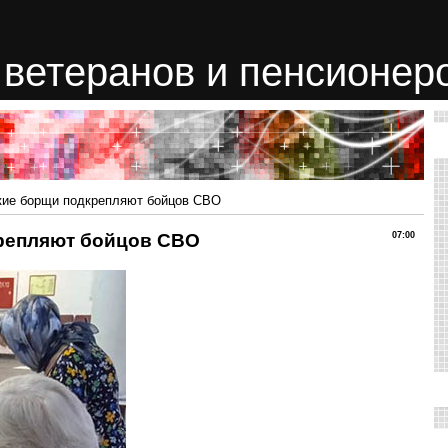
ветеранов и пенсионер
кие борщи подкрепляют бойцов СВО
репляют бойцов СВО
07:00