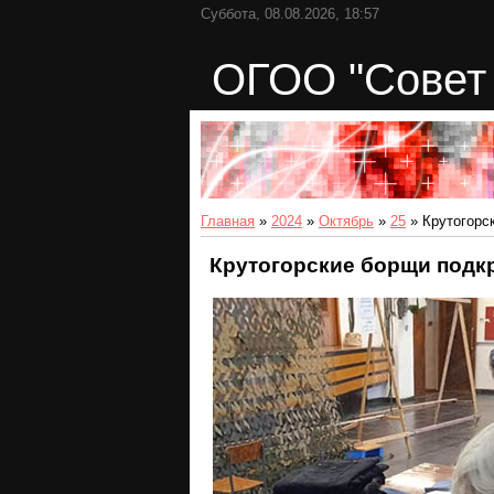
Суббота, 08.08.2026, 18:57
ОГОО "Совет 
Главная
»
2024
»
Октябрь
»
25
» Крутогорс
Крутогорские борщи подк