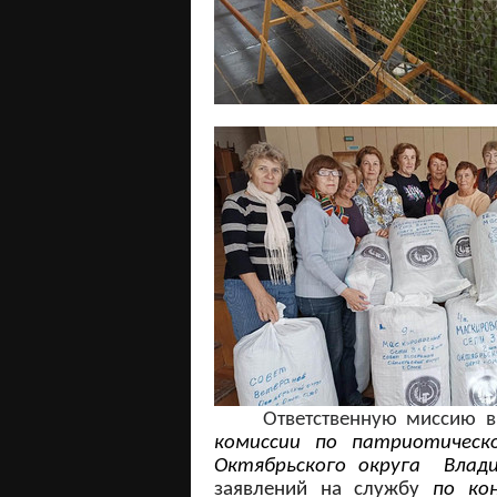
Ответственную миссию вып
комиссии по патриотическ
Октябрьского округа Влад
заявлений на службу
по ко