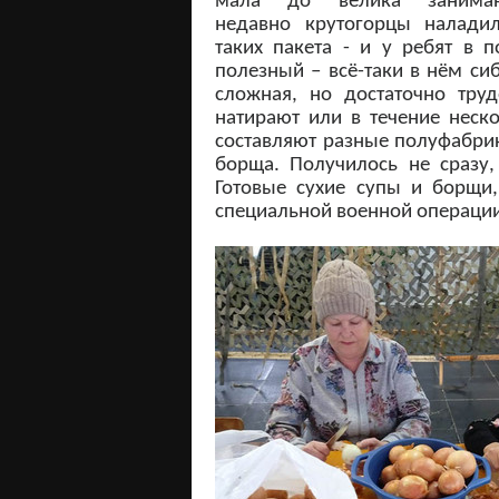
мала до велика занима
недавно
крутогорцы наладил
таких пакета - и у ребят в 
полезный – всё-таки в нём си
сложная, но достаточно труд
натирают или в течение неск
составляют разные полуфабри
борща. Получилось не сразу,
Готовые сухие супы и борщи
специальной военной операции