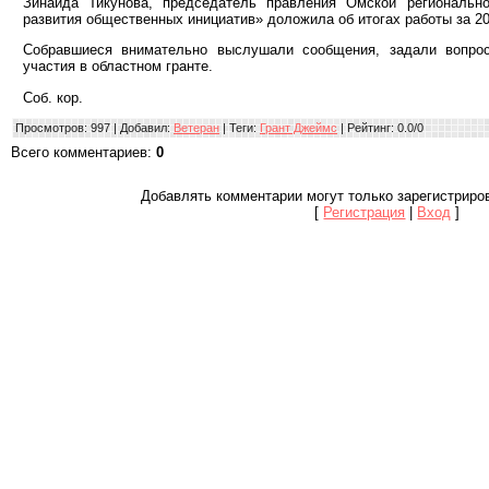
Зинаида Тикунова, председатель правления Омской региональн
развития общественных инициатив» доложила об итогах работы за 20
Собравшиеся внимательно выслушали сообщения, задали вопро
участия в областном гранте.
Соб. кор.
Просмотров
: 997 |
Добавил
:
Ветеран
|
Теги
:
Грант Джеймс
|
Рейтинг
:
0.0
/
0
Всего комментариев
:
0
Добавлять комментарии могут только зарегистриро
[
Регистрация
|
Вход
]