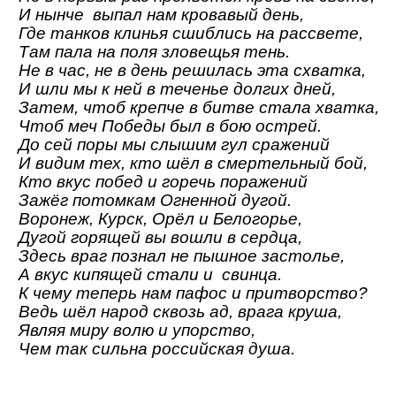
И нынче выпал нам кровавый день,
Где танков клинья сшиблись на рассвете,
Там пала на поля зловещья тень.
Не в час, не в день решилась эта схватка,
И шли мы к ней в теченье долгих дней,
Затем, чтоб крепче в битве стала хватка,
Чтоб меч Победы был в бою острей.
До сей поры мы слышим гул сражений
И видим тех, кто шёл в смертельный бой,
Кто вкус побед и горечь поражений
Зажёг потомкам Огненной дугой.
Воронеж, Курск, Орёл и Белогорье,
Дугой горящей вы вошли в сердца,
Здесь враг познал не пышное застолье,
А вкус кипящей стали и свинца.
К чему теперь нам пафос и притворство?
Ведь шёл народ сквозь ад, врага круша,
Являя миру волю и упорство,
Чем так сильна российская душа.