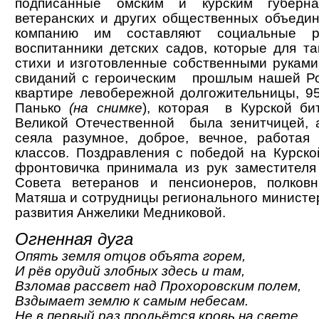
подписанные омским и курским губернат
ветеранских и других общественных объедин
компанию им составляют социальные р
воспитанники детских садов, которые для та
стихи и изготовленные собственными руками
свиданий с героическим прошлым нашей Ро
квартире левобережной долгожительницы, 9
Панько
(на снимке
), которая в Курской б
Великой Отечественной была зенитчицей, 
сеяла разумное, доброе, вечное, работая
классов. Поздравления с победой на Курск
фронтовичка принимала из рук заместителя
Совета ветеранов и пенсионеров, полковн
Матяша и сотрудницы регионального министер
развития Анжелики Медниковой.
Огненная дуга
Опять земля отцов объята горем,
И рёв орудий злобных здесь и там,
Взломав рассвет над Прохоровским полем,
Вздымает землю к самым небесам.
Не в первый раз прольётся кровь на свете,