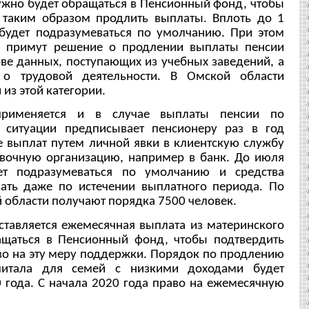
ужно будет обращаться в Пенсионный фонд, чтобы
 таким образом продлить выплаты. Вплоть до 1
будет подразумеваться по умолчанию. При этом
Р примут решение о продлении выплаты пенсии
ове данных, поступающих из учебных заведений, а
о трудовой деятельности. В Омской области
из этой категории.
применяется и в случае выплаты пенсии по
й ситуации предписывает пенсионеру раз в год
е выплат путем личной явки в клиентскую службу
вочную организацию, например в банк. До июля
ет подразумеваться по умолчанию и средства
ать даже по истечении выплатного периода. По
 области получают порядка 7500 человек.
ляется ежемесячная выплата из материнского
ащаться в Пенсионный фонд, чтобы подтвердить
аво на эту меру поддержки. Порядок по продлению
питала для семей с низкими доходами будет
0 года. С начала 2020 года право на ежемесячную