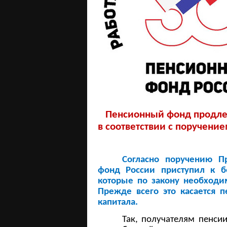
Пенсионный фонд продлев
в соответствии с поручени
Согласно поручению П
фонд России приступил к б
которые по закону необходи
Прежде всего
это
касается 
капитала.
Так, получателям пенси