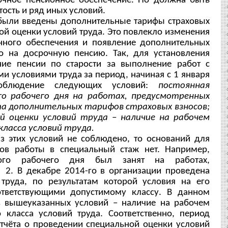
очное пенсионное обеспечение. Но должна быть
ость и ряд иных условий.
и введены дополнительные тарифы страховых
ой оценки условий труда. Это повлекло изменения
нного обеспечения и появление дополнительных
о на досрочную пенсию. Так, для установления
ние пенсии по старости за выполнение работ с
 условиями труда за период, начиная с 1 января
соблюдение следующих условий:
постоянная
го рабочего дня на работах, предусмотренных
та дополнительных тарифов страховых взносов;
ой оценки условий труда – наличие на рабочем
класса условий труда.
з этих условий не соблюдено, то оснований для
ов работы в специальный стаж нет.
Например,
ого рабочего дня был занят на работах,
2. В декабре 2014-го в организации проведена
труда, по результатам которой условия на его
ответствующими допустимому классу. В данном
з вышеуказанных условий – наличие на рабочем
 класса условий труда. Соответственно, период
отчёта о проведении специальной оценки условий