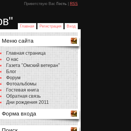
Приветствую Вас
Гость
|
RSS
ов"
Главная
Регистрация
Вход
Меню сайта
Главная страница
О нас
Газета "Омский ветеран"
Блог
Форум
Фотоальбомы
Гостевая книга
Обратная связь
Дни рождения 2011
Форма входа
Поиск