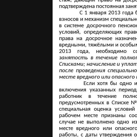
стаж, дающий право на доср
подтверждена постоянная занят
С 1 января 2013 года был
взносов и механизм специальн
в системе досрочного пенсио
условий, определяющих прав
права на досрочное назначе
вредными, тяжёлыми и особыми
2013 года, необходимо 
занятость в течение полно
Списками; начисление и упла
после проведения специальн
месте вредного или опасного 
Если хотя бы одно и
включения указанных период
работник в течение полн
предусмотренных в Списке № 
специальная оценка условий 
рабочем месте признаны со
случае не выполнено одно и
месте вредного или опасного
работы, с даты утверждения 