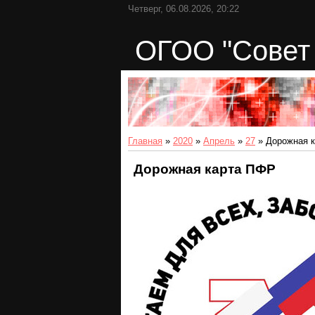
Четверг, 06.08.2026, 20:22
ОГОО "Совет 
Главная
»
2020
»
Апрель
»
27
» Дорожная 
Дорожная карта ПФР