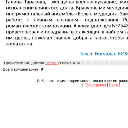
Галина Тарасова, женщины-
военнослужащие, мат
исполнении воинского долга. Бравурными мелодиям
инструментальный ансамбль «Белые медведи». Зам
работе с личным составом, подполковник Р
романтические композиции. А командир в/ч №754
приветствовал и поздравил всех женщин в чайном з
им цветы, пожелал счастья, добра, а также, чтобы 
жила весна.
Текст Натальи МОЖ
Просмотров
: 648 |
Добавил
:
Ветеран
|
Рейтинг
:
0.0
/
0
Всего комментариев
:
0
Добавлять комментарии могут только зарегистриро
[
Регистрация
|
Вход
]