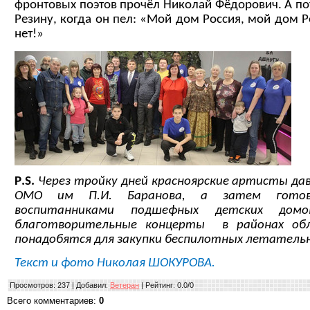
фронтовых поэтов прочёл Николай Фёдорович. А по
Резину, когда он пел: «Мой дом Россия, мой дом Р
нет!»
P
.
S
.
Через тройку дней красноярские артисты да
ОМО им П.И. Баранова, а затем готов
воспитанниками подшефных детских домо
благотворительные концерты в районах об
понадобятся для закупки беспилотных летатель
Текст и фото Николая ШОКУРОВА.
Просмотров
: 237 |
Добавил
:
Ветеран
|
Рейтинг
:
0.0
/
0
Всего комментариев
:
0