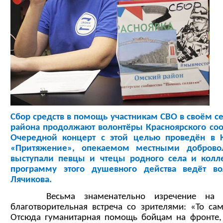
Сбор средств в помощь участникам СВО в своём се
района продолжают волонтёры Красноярского со
Очередной концерт с этой целью проведён в К
«Притяжение», опекаемом местными доброво
выступали певцы и чтецы родного села и колл
программу этого душевного действа ведёт во
Лячикова.
Весьма знаменательно изречение на сте
благотворительная встреча со зрителями: «То са
Отсюда гуманитарная помощь бойцам на фронте, 