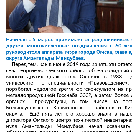
Начиная с 5 марта, принимает от родственников,
друзей многочисленные поздравления с 60-ле
руководителя аппарата мэра города Омска, глава
округа Амангельды Мендубаев.
Перед тем, как в июне 2019 года занять эти ответ
села Георгиевка Омского района, обрёл солидный
многих других должностях. Окончив в 1988 го
университет по специальности «Правоведение»
поработал недолгое время юрисконсультом на пр
металлопродукцией Госснаба СССР, а затем более 
органах прокуратуры, в том числе на пост
Большеуковского, Кормиловского районов и Кир
округа. Ещё пять лет его хорошо знали в наше
директора Омского центра технической инвентариза
нуля Амангельды Мендубаев начал осваиват