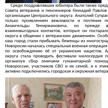
Среди поздравлявших юбиляра были также предс
Совета ветеранов и пенсионеров Геннадий Павлов
организации Центрального округа Анатолий Супрано
только проявлением вежливости и почтения 
Амангельды Темиржановича, но прежде в
взаимовыгодных контактов, которые он постаралс
округа в общении с ветеранским движением. Особе
наш город стали прибывать беженцы из многострад
Новоросии началась специальная военная операция
по освобождению её от украинских нацистов. А
округа стала проводить фестивали милосердия 
организуя сбор омичами гуманитарной помо
Новороссии, участников СВО и их семей, и к эти
активно подключились городская и окружная ветера