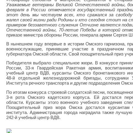
Уважаемые ветераны Великой Отечественной войны, бое
февраля в России отмечается государственный праздн
этот день мы чествуем всех, кто сражался за свободу
жалел своей жизни ради Родины и кто сегодня стоит на 
примером беззаветного служения Отчизне является подви
Отечественной войны, 70-летие Победы в которой отме
приказе министра обороны России, генерала армии Сергея Ш
В нынешнем году впервые в истории Омского гарнизона, п
военнослужащие, принявшие участие в праздничном па
губернатора Омской области. Свой поощрительный приз уч
Победителя выбрало специальное жюри. В конкурсе приня
России, 33-я Гвардейская Ракетная армия, воспитанники
учебный центр ВДВ, курсанты Омского бронетанкового ин
48-й отдельной железнодорожной бригады, сотрудники
Института речного транспорта и другие подразделения Омск
По итогам конкурса строевой солдатской песни, посвященно
3-я рота Омского кадетского корпуса. Ей достался пе
области. Курсанты этого военного учебного заведения сп
Поощрительный приз мэра Омска достался курсантам О
института. Администрация города наградила также лучшую
242-й учебный центр ВДВ.