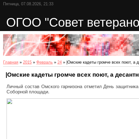
Пятница, 07.08.2026, 21:33
ОГОО "Совет ветерано
Главная
»
2015
»
Февраль
»
24
» |Омские кадеты громче всех поют, а 
|Омские кадеты громче всех поют, а десант
Личный состав Омского гарнизона отметил День защитник
Соборной площади.