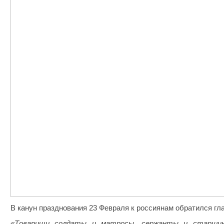
В канун празднования 23 Февраля к россиянам обратился г
«Товарищи солдаты и матросы, сержанты и старшины